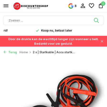
0
8
verd!
Koop nu, betaal later
Door de drukte kan de wachttijd langer zijn wanneer u belt.
Bedankt voor uw geduld.
Terug
Home
2 x | Startkable | Accu startk...