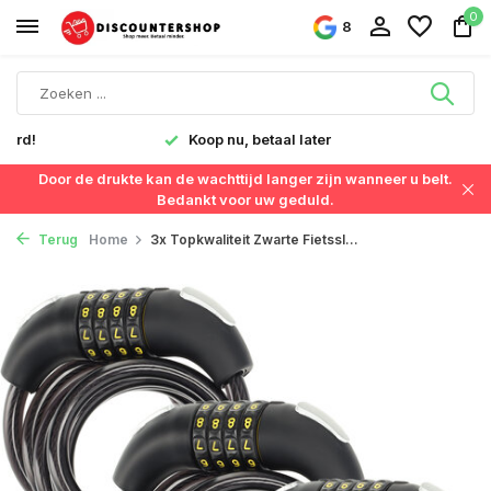
0
8
verd!
Koop nu, betaal later
Door de drukte kan de wachttijd langer zijn wanneer u belt.
Bedankt voor uw geduld.
Terug
Home
3x Topkwaliteit Zwarte Fietssl...