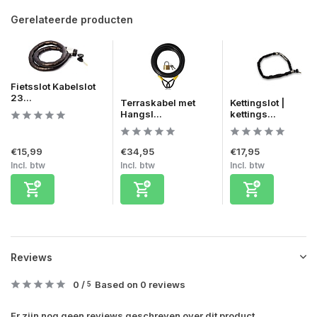
Gerelateerde producten
Fietsslot Kabelslot
23...
Terraskabel met
Kettingslot |
Hangsl...
kettings...
€15,99
€34,95
€17,95
Incl. btw
Incl. btw
Incl. btw
Reviews
0
/
Based on 0 reviews
5
Er zijn nog geen reviews geschreven over dit product..