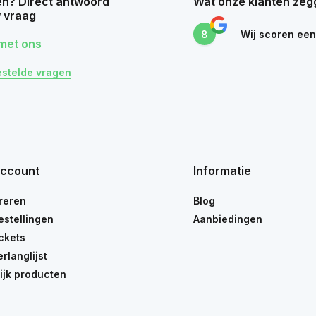
n? Direct antwoord
Wat onze klanten zeg
 vraag
8
Wij scoren ee
met ons
estelde vragen
account
Informatie
reren
Blog
estellingen
Aanbiedingen
ickets
erlanglijst
ijk producten