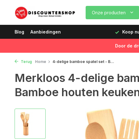
Onze producten
dagen vóór 12:00 uur, de volgende dag geleverd!
Blog
Aanbiedingen
Koop nu,
Door de dr
Terug
Home
4-delige bamboe spatel set - B...
Merkloos 4-delige bam
Bamboe houten keuken