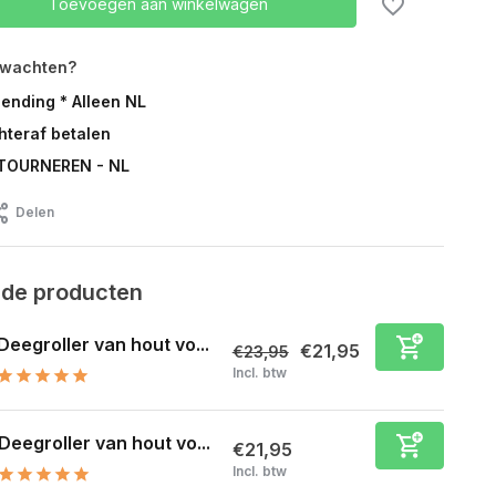
Toevoegen aan winkelwagen
rwachten?
zending * Alleen NL
chteraf betalen
TOURNEREN - NL
Delen
rde producten
Deegroller van hout vo...
€21,95
€23,95
Incl. btw
Deegroller van hout vo...
€21,95
Incl. btw