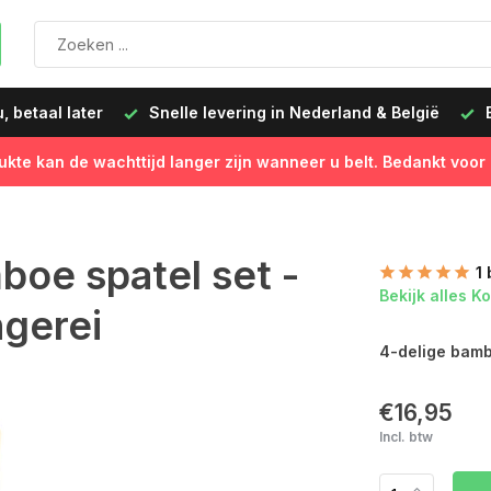
 betaal later
Snelle levering in Nederland & België
B
ukte kan de wachttijd langer zijn wanneer u belt. Bedankt voor
boe spatel set -
1
Bekijk alles K
gerei
4-delige bamb
€16,95
Incl. btw