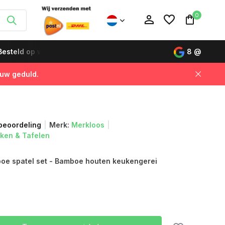
0
esteld op werkdagen vóór 12:00 uur, de volgende dag gelever
8
@
 uw geduld.
Account aanmaken
Account aanmaken
 beoordeling
Merk:
Merkloos
oken & Tafelen
oe spatel set - Bamboe houten keukengerei