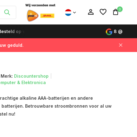
0
dagen vóór 12:00 uur, de volgende dag geleverd!
8
@
Koop nu,
 uw geduld.
Account aanmaken
Account aanmaken
Merk:
Discountershop
omputer & Elektronica
rachtige alkaline AAA-batterijen en andere
batterijen. Betrouwbare stroombronnen voor al uw
tel nu!