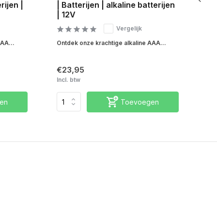
rijen |
| Batterijen | alkaline batterijen
Ma
| 12V
al
ba
Vergelijk
AA...
Ontdek onze krachtige alkaline AAA...
Ont
€23,95
€1
Incl. btw
Inc
en
Toevoegen