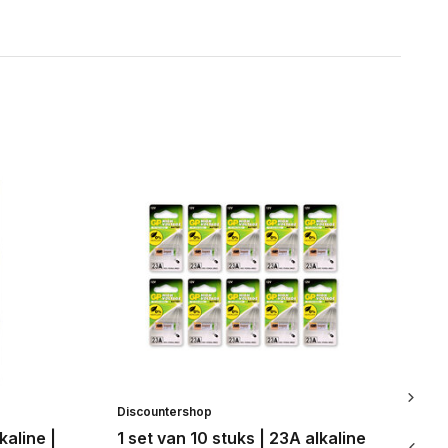
Discountershop
Di
kaline |
1 set van 10 stuks | 23A alkaline
1 