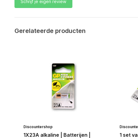
Schrijf je eigen review
Gerelateerde producten
Discountershop
Discount
1X23A alkaline | Batterijen |
1 set va