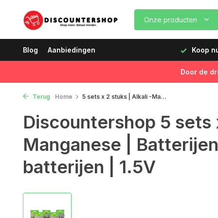
Onze producten
00 uur, de volgende dag geleverd!
Blog
Aanbiedingen
Koop nu, betaal later
Door de dr
Terug
Home
5 sets x 2 stuks | Alkali -Ma...
Discountershop 5 sets x 
Manganese | Batterijen 
batterijen | 1.5V