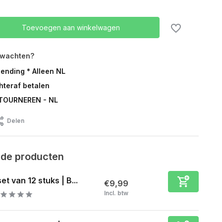
Toevoegen aan winkelwagen
rwachten?
zending * Alleen NL
chteraf betalen
TOURNEREN - NL
Delen
rde producten
set van 12 stuks | B...
€9,99
Incl. btw