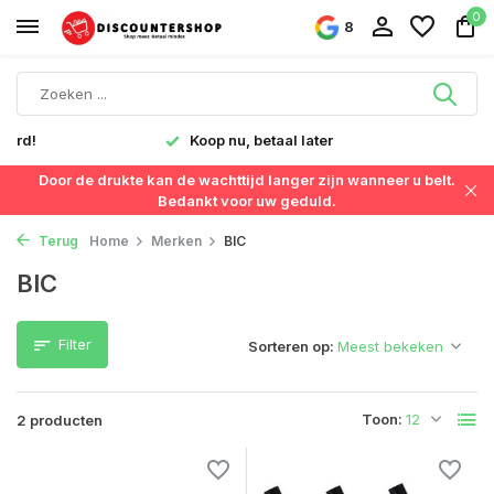
0
8
verd!
Koop nu, betaal later
Door de drukte kan de wachttijd langer zijn wanneer u belt.
Bedankt voor uw geduld.
Terug
Home
Merken
BIC
BIC
Filter
Sorteren op:
Toon:
2 producten