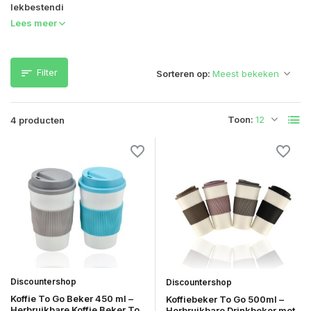
lekbestendi
Lees meer
Filter
Sorteren op:
Toon:
4 producten
Discountershop
Discountershop
Koffie To Go Beker 450 ml –
Koffiebeker To Go 500ml –
Herbruikbare Koffie Beker To
Herbruikbare Drinkbeker met