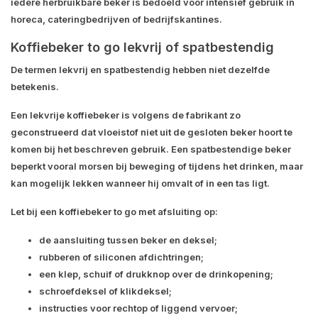
iedere herbruikbare beker is bedoeld voor intensief gebruik in
horeca, cateringbedrijven of bedrijfskantines.
Koffiebeker to go lekvrij of spatbestendig
De termen
lekvrij
en
spatbestendig
hebben niet dezelfde
betekenis.
Een lekvrije koffiebeker is volgens de fabrikant zo
geconstrueerd dat vloeistof niet uit de gesloten beker hoort te
komen bij het beschreven gebruik. Een spatbestendige beker
beperkt vooral morsen bij beweging of tijdens het drinken, maar
kan mogelijk lekken wanneer hij omvalt of in een tas ligt.
Let bij een koffiebeker to go met afsluiting op:
de aansluiting tussen beker en deksel;
rubberen of siliconen afdichtringen;
een klep, schuif of drukknop over de drinkopening;
schroefdeksel of klikdeksel;
instructies voor rechtop of liggend vervoer;