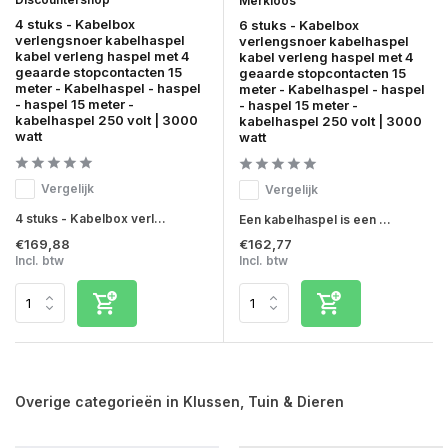
Merkloos
4 stuks - Kabelbox
6 stuks - Kabelbox
verlengsnoer kabelhaspel
verlengsnoer kabelhaspel
kabel verleng haspel met 4
kabel verleng haspel met 4
geaarde stopcontacten 15
geaarde stopcontacten 15
meter - Kabelhaspel - haspel
meter - Kabelhaspel - haspel
- haspel 15 meter -
- haspel 15 meter -
kabelhaspel 250 volt | 3000
kabelhaspel 250 volt | 3000
watt
watt
Vergelijk
Vergelijk
4 stuks - Kabelbox verl...
Een kabelhaspel is een ...
€169,88
€162,77
Incl. btw
Incl. btw
Overige categorieën in Klussen, Tuin & Dieren