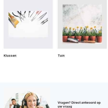
Klussen
Tuin
Vragen? Direct antwoord op
uw vraag