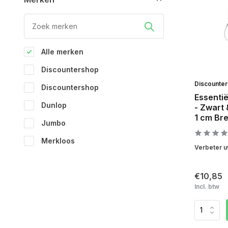
Alle merken
Discountershop
Discounte
Discountershop
Essenti
Dunlop
- Zwart 
1 cm Br
Jumbo
Merkloos
Verbeter uw
€10,85
Incl. btw