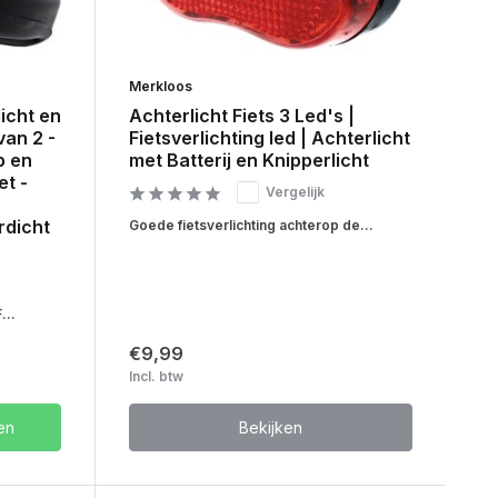
Merkloos
licht en
Achterlicht Fiets 3 Led's |
van 2 -
Fietsverlichting led | Achterlicht
p en
met Batterij en Knipperlicht
et -
Vergelijk
rdicht
Goede fietsverlichting achterop de...
...
€9,99
Incl. btw
en
Bekijken