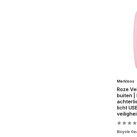
Merkloos
Roze Ve
buiten |
achterlic
licht US
veilighei
Bicycle Gea