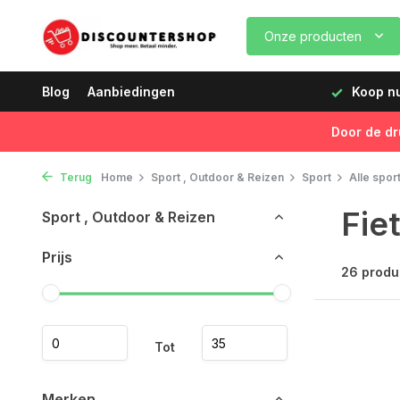
Onze producten
dagen vóór 12:00 uur, de volgende dag geleverd!
Blog
Aanbiedingen
Koop nu,
Door de dr
Terug
Home
Sport , Outdoor & Reizen
Sport
Alle spor
Fie
Sport , Outdoor & Reizen
Prijs
26 produ
Tot
Merken