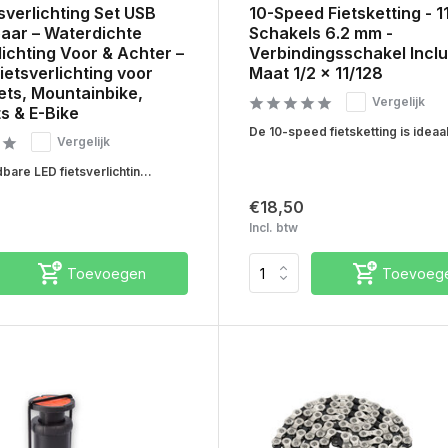
sverlichting Set USB
10-Speed Fietsketting - 1
aar – Waterdichte
Schakels 6.2 mm -
lichting Voor & Achter –
Verbindingsschakel Inclu
Fietsverlichting voor
Maat 1/2 x 11/128
ets, Mountainbike,
Vergelijk
s & E-Bike
De 10-speed fietsketting is ideaal
Vergelijk
are LED fietsverlichtin...
€18,50
Incl. btw
Toevoegen
Toevoeg