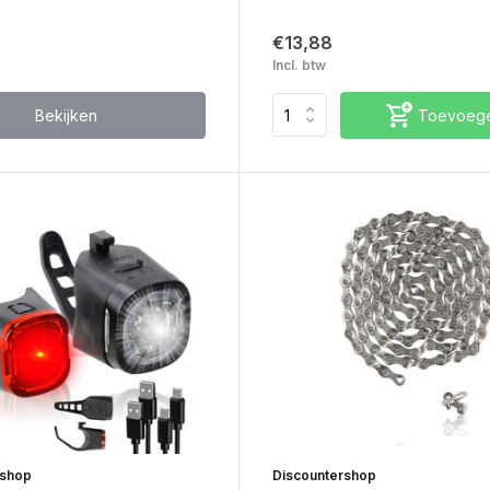
€13,88
Incl. btw
Bekijken
Toevoeg
rshop
Discountershop