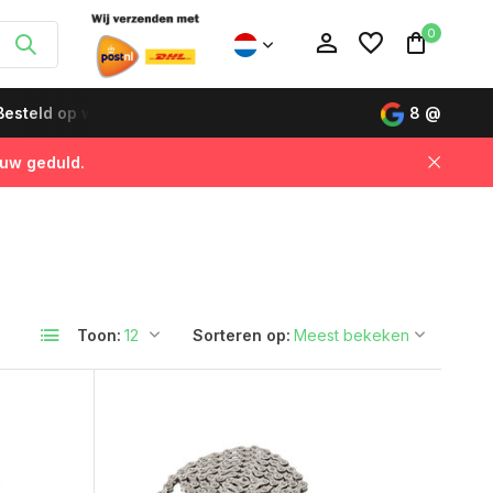
0
esteld op werkdagen vóór 12:00 uur, de volgende dag gelever
8
@
 uw geduld.
Account aanmaken
Account aanmaken
Toon:
Sorteren op: