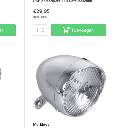
USB oplaadbare LED fietsverlichtin...
€29,95
Incl. btw
en
Toevoegen
Merkloos