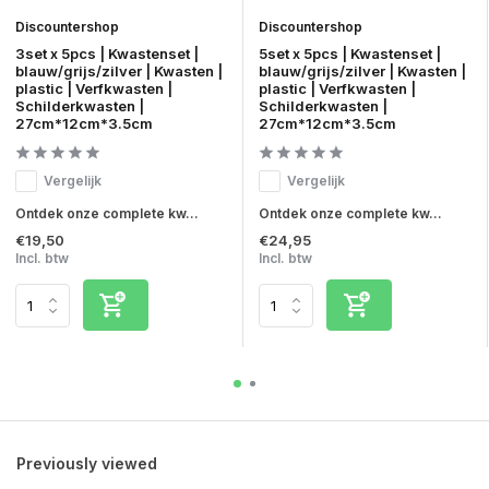
Discountershop
Discountershop
3set x 5pcs | Kwastenset |
5set x 5pcs | Kwastenset |
blauw/grijs/zilver | Kwasten |
blauw/grijs/zilver | Kwasten |
plastic | Verfkwasten |
plastic | Verfkwasten |
Schilderkwasten |
Schilderkwasten |
27cm*12cm*3.5cm
27cm*12cm*3.5cm
Vergelijk
Vergelijk
Ontdek onze complete kw...
Ontdek onze complete kw...
€19,50
€24,95
Incl. btw
Incl. btw
Previously viewed