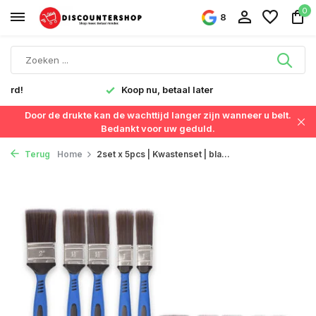
0
8
verd!
Koop nu, betaal later
Door de drukte kan de wachttijd langer zijn wanneer u belt.
Bedankt voor uw geduld.
Terug
Home
2set x 5pcs | Kwastenset | bla...