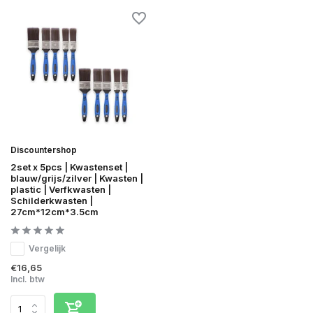
Discountershop
2set x 5pcs | Kwastenset |
blauw/grijs/zilver | Kwasten |
plastic | Verfkwasten |
Schilderkwasten |
27cm*12cm*3.5cm
Vergelijk
€16,65
Incl. btw