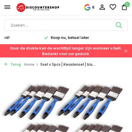
0
8
verd!
Koop nu, betaal later
Door de drukte kan de wachttijd langer zijn wanneer u belt.
Bedankt voor uw geduld.
Terug
Home
5set x 5pcs | Kwastenset | bla...