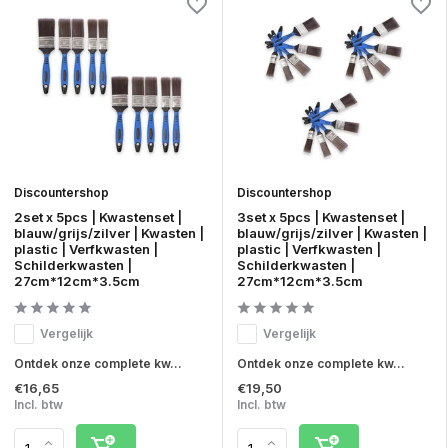
Discountershop
Discountershop
2set x 5pcs | Kwastenset |
3set x 5pcs | Kwastenset |
blauw/grijs/zilver | Kwasten |
blauw/grijs/zilver | Kwasten |
plastic | Verfkwasten |
plastic | Verfkwasten |
Schilderkwasten |
Schilderkwasten |
27cm*12cm*3.5cm
27cm*12cm*3.5cm
Vergelijk
Vergelijk
Ontdek onze complete kw...
Ontdek onze complete kw...
€16,65
€19,50
Incl. btw
Incl. btw